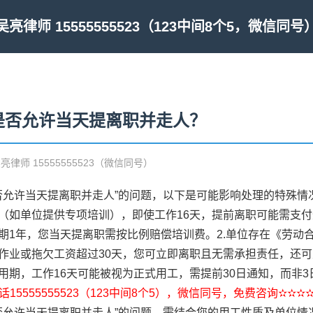
吴亮律师 15555555523（123中间8个5，微信同号
是否允许当天提离职并走人？
吴亮律师 15555555523（微信同号）
否允许当天提离职并走人”的问题，以下是可能影响处理的特殊情
（如单位提供专项培训），即使工作16天，提前离职可能需支
期1年，您当天提离职需按比例赔偿培训费。2.单位存在《劳动
作业或拖欠工资超过30天，您可立即离职且无需承担责任，还可
用期，工作16天可能被视为正式用工，需提前30日通知，而非3
15555555523（123中间8个5），微信同号，免费咨询✫✫✫
是否允许当天提离职并走人”的问题，需结合您的用工性质及单位