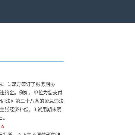
）
况：1.双方签订了服务期协
付违约金。例如，单位为您支付
合同法》第三十八条的紧急违法
主张经济补偿。3.试用期未明
日。
✫✫
情况判断。以下为不同情形的详