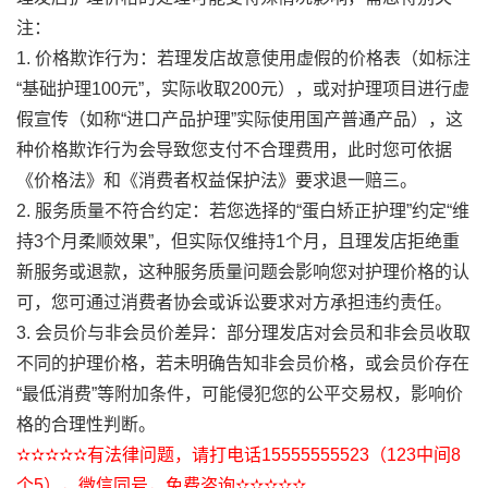
注：
1. 价格欺诈行为：若理发店故意使用虚假的价格表（如标注
“基础护理100元”，实际收取200元），或对护理项目进行虚
假宣传（如称“进口产品护理”实际使用国产普通产品），这
种价格欺诈行为会导致您支付不合理费用，此时您可依据
《价格法》和《消费者权益保护法》要求退一赔三。
2. 服务质量不符合约定：若您选择的“蛋白矫正护理”约定“维
持3个月柔顺效果”，但实际仅维持1个月，且理发店拒绝重
新服务或退款，这种服务质量问题会影响您对护理价格的认
可，您可通过消费者协会或诉讼要求对方承担违约责任。
3. 会员价与非会员价差异：部分理发店对会员和非会员收取
不同的护理价格，若未明确告知非会员价格，或会员价存在
“最低消费”等附加条件，可能侵犯您的公平交易权，影响价
格的合理性判断。
✫✫✫✫✫有法律问题，请打电话15555555523（123中间8
个5），微信同号，免费咨询✫✫✫✫✫