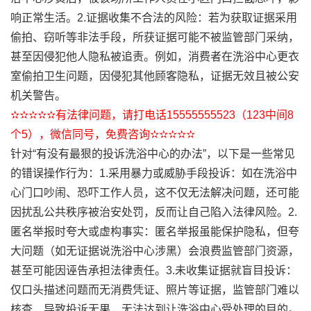
响正常生活。2.证据收集不合法的风险：若为获取证据采用
偷拍、窃听等非法手段，所获证据可能不被监管部门采纳，
甚至因侵犯他人隐私被追责。例如，消费者在洗浴中心更衣
室偷拍卫生问题，因侵犯其他顾客隐私，证据无效且被公安
机关警告。
✫✫✫✫✫有法律问题，请打电话15555555523（123中间8
个5），微信同号，免费咨询✫✫✫✫✫
针对“有没有最狠的投诉洗浴中心的办法”，以下是一些常见
的错误操作行为：1.采用暴力或威胁手段投诉：如在洗浴中
心门口吵闹、恐吓工作人员，这不仅无法解决问题，还可能
因扰乱公共秩序被治安处罚，反而让自己陷入法律风险。2.
匿名举报时夸大或虚构事实：匿名举报虽能保护隐私，但夸
大问题（如无证据说洗浴中心涉黑）会浪费监管部门资源，
甚至可能因诬告承担法律责任。3.未收集证据就盲目投诉：
仅口头描述问题而无消费凭证、照片等证据，监管部门难以
核查，导致投诉无果，无法达到让洗浴中心受处理的目的。